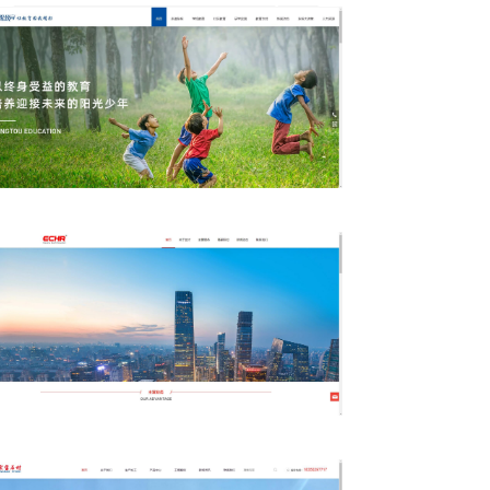
东 投 教 育
益 才 咨 询