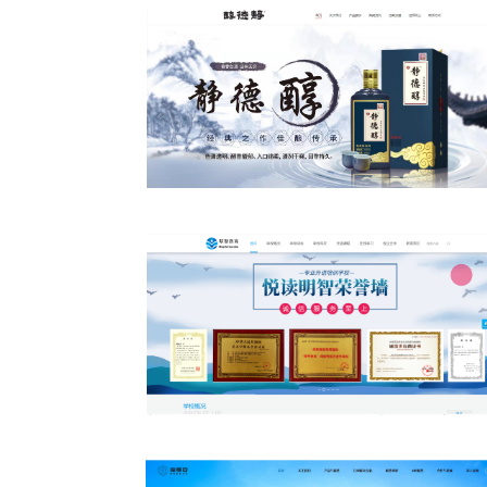
静 德 醇
悦 读 致 远