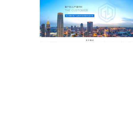
雇 得 安 背 调
服