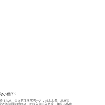
做小程序？
病毒横行无忌，全国实体店哀鸿一片，员工工资、房屋租
税收等问题接踵而至，而收入却陷入困境，如果不迅速